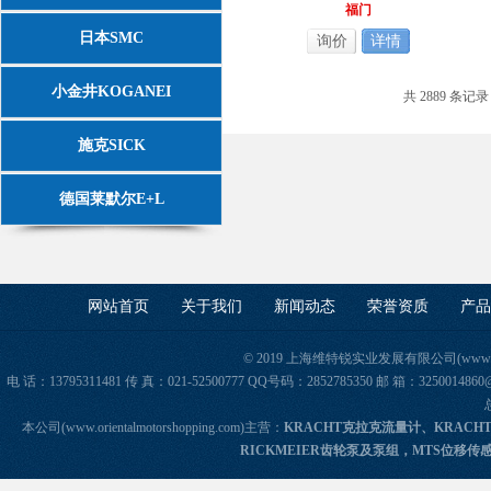
福门
日本SMC
询价
详情
小金井KOGANEI
共 2889 条记录
施克SICK
德国莱默尔E+L
网站首页
关于我们
新闻动态
荣誉资质
产品
© 2019 上海维特锐实业发展有限公司(www.orie
电 话：13795311481 传 真：021-52500777 QQ号码：2852785350 邮 箱：325
本公司(www.orientalmotorshopping.com)主营：
KRACHT克拉克流量计、KRACH
RICKMEIER齿轮泵及泵组，MTS位移传