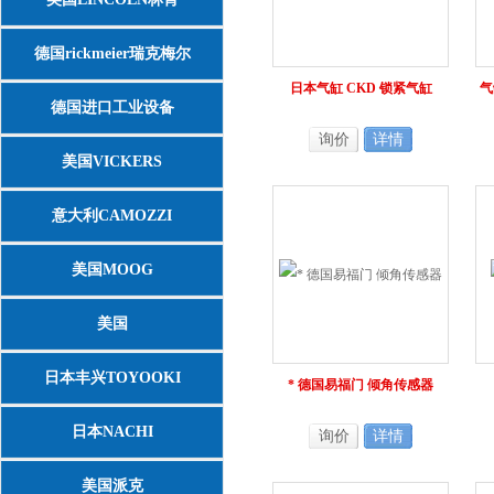
德国rickmeier瑞克梅尔
日本气缸 CKD 锁紧气缸
气
德国进口工业设备
询价
详情
美国VICKERS
意大利CAMOZZI
美国MOOG
美国
ASCO/NUMATICS/JOUCOMATIC
日本丰兴TOYOOKI
* 德国易福门 倾角传感器
日本NACHI
询价
详情
美国派克