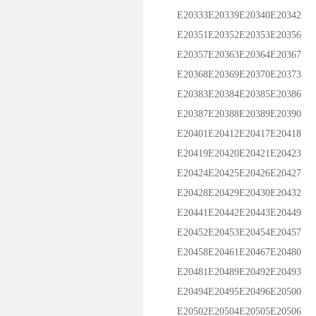
E20333E20339E20340E20342
E20351E20352E20353E20356
E20357E20363E20364E20367
E20368E20369E20370E20373
E20383E20384E20385E20386
E20387E20388E20389E20390
E20401E20412E20417E20418
E20419E20420E20421E20423
E20424E20425E20426E20427
E20428E20429E20430E20432
E20441E20442E20443E20449
E20452E20453E20454E20457
E20458E20461E20467E20480
E20481E20489E20492E20493
E20494E20495E20496E20500
E20502E20504E20505E20506