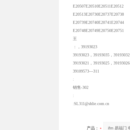
E20507E20510E20511E20512
E20513E20730E20737E20738
E20739E20740E20741E20744
E20748E20749E20750E20751
王
：，39193023
39193023，39193035，39193032
39193021，39193025，39193026
39109573—311
:
销售-302
:
:SL311@shlie.com.cn
产品：