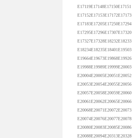
E17119E17148E17150E17151
E17152E17153E17172E17173
E17183E17205E17250E17294
E17295E17296E17307E17320
E17327E17328E18232E18233
E18234E18235E18401E19503
E19664E19673E19868E19926
E19988E19989E19999E20003
E20004E20005E20051E20052
E20053E20054E20055E20056
E20057E20058E20059E20060
E20061E20062E20065E20066
E20068E20071E20072E20073
E20074E20076E20077E20078
E20080E20083E20085E20086
E20088E20094E20313E20328