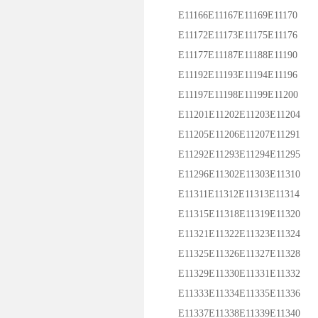
E11166E11167E11169E11170
E11172E11173E11175E11176
E11177E11187E11188E11190
E11192E11193E11194E11196
E11197E11198E11199E11200
E11201E11202E11203E11204
E11205E11206E11207E11291
E11292E11293E11294E11295
E11296E11302E11303E11310
E11311E11312E11313E11314
E11315E11318E11319E11320
E11321E11322E11323E11324
E11325E11326E11327E11328
E11329E11330E11331E11332
E11333E11334E11335E11336
E11337E11338E11339E11340