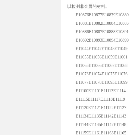
以检测非金属的材料。
E10876E10877E10879E10880
E10881E10882E10884E10885
E10886E10887E10888E10891
E10892E10893E10894E10899
E11044E11047E11048E11049
E11055E11056E11059E11061
E11065E11066E11067E11068
E11073E11074E11075E11076
E11077E11078E11093E11099
E11100E11101E11113E11114
E11115E11117E11118E11119
E11120E11121E11122E11127
E11134E11135E11142E11143
E11144E11145E11147E11148
E11159E11161E11163E11165