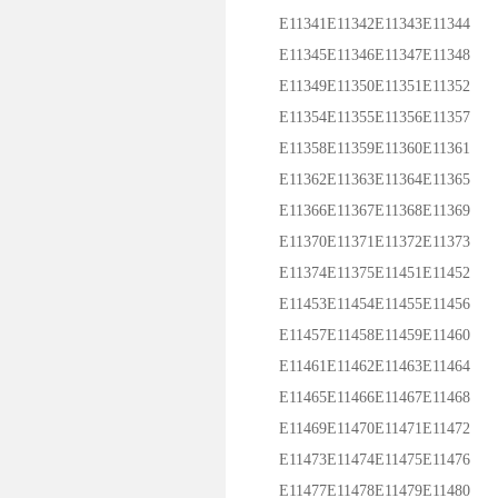
E11341E11342E11343E11344
E11345E11346E11347E11348
E11349E11350E11351E11352
E11354E11355E11356E11357
E11358E11359E11360E11361
E11362E11363E11364E11365
E11366E11367E11368E11369
E11370E11371E11372E11373
E11374E11375E11451E11452
E11453E11454E11455E11456
E11457E11458E11459E11460
E11461E11462E11463E11464
E11465E11466E11467E11468
E11469E11470E11471E11472
E11473E11474E11475E11476
E11477E11478E11479E11480