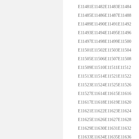
E11481E11482E11483E11484
E11485E11486E11487E11488
E11489E11490E11491E11492
E11493E11494E11495E11496
E11497E11498E11499E11500
E11501E11502E11503E11504
E11505E11506E11507E11508
E11509E11510E11511E11512
E11513E11514E11521E11522
E11523E11524E11525E11526
E11527E11614E11615E11616
E11617E11618E11619E11620
E11621E11622E11623E11624
E11625E11626E11627E11628
E11629E11630E11631E11632
E11633E11634E11635E11636