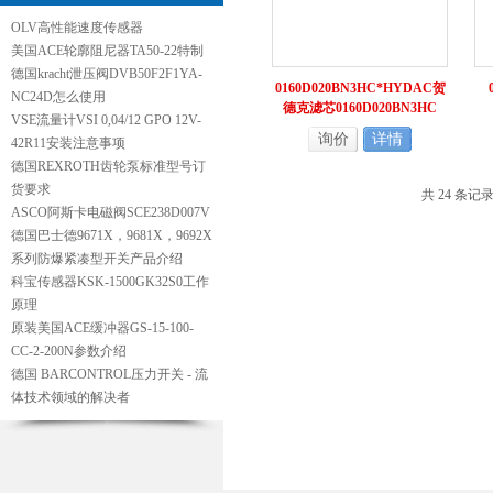
OLV高性能速度传感器
美国ACE轮廓阻尼器TA50-22特制
德国kracht泄压阀DVB50F2F1YA-
0160D020BN3HC*HYDAC贺
NC24D怎么使用
德克滤芯0160D020BN3HC
VSE流量计VSI 0,04/12 GPO 12V-
询价
详情
42R11安装注意事项
德国REXROTH齿轮泵标准型号订
货要求
共 24 条记
ASCO阿斯卡电磁阀SCE238D007V
德国巴士德9671X，9681X，9692X
系列防爆紧凑型开关产品介绍
科宝传感器KSK-1500GK32S0工作
原理
原装美国ACE缓冲器GS-15-100-
CC-2-200N参数介绍
德国 BARCONTROL压力开关 - 流
体技术领域的解决者