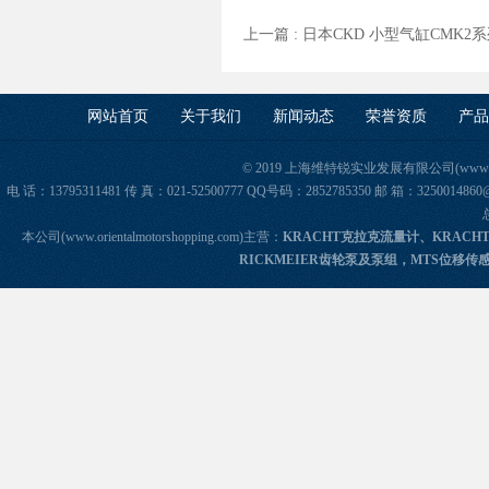
上一篇 :
日本CKD 小型气缸CMK2
网站首页
关于我们
新闻动态
荣誉资质
产品
© 2019 上海维特锐实业发展有限公司(www.orie
电 话：13795311481 传 真：021-52500777 QQ号码：2852785350 邮 箱：325
本公司(www.orientalmotorshopping.com)主营：
KRACHT克拉克流量计、KRACH
RICKMEIER齿轮泵及泵组，MTS位移传