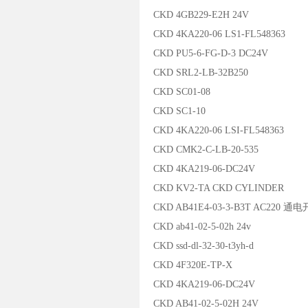
CKD 4GB229-E2H 24V
CKD 4KA220-06 LS1-FL548363
CKD PU5-6-FG-D-3 DC24V
CKD SRL2-LB-32B250
CKD SC01-08
CKD SC1-10
CKD 4KA220-06 LSI-FL548363
CKD CMK2-C-LB-20-535
CKD 4KA219-06-DC24V
CKD KV2-TA CKD CYLINDER
CKD AB41E4-03-3-B3T AC220 通
CKD ab41-02-5-02h 24v
CKD ssd-dl-32-30-t3yh-d
CKD 4F320E-TP-X
CKD 4KA219-06-DC24V
CKD AB41-02-5-02H 24V