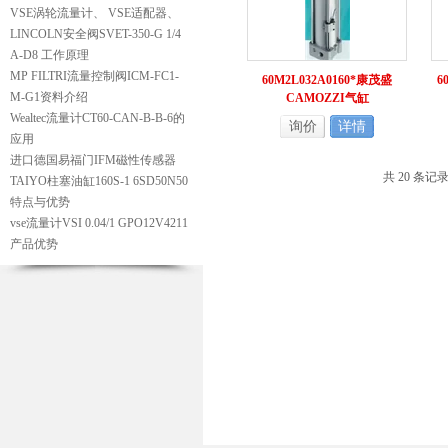
VSE涡轮流量计、 VSE适配器、
LINCOLN安全阀SVET-350-G 1/4
A-D8 工作原理
MP FILTRI流量控制阀ICM-FC1-
60M2L032A0160*康茂盛
6
M-G1资料介绍
CAMOZZI气缸
60M2L032A0160
Wealtec流量计CT60-CAN-B-B-6的
询价
详情
应用
进口德国易福门IFM磁性传感器
共 20 条记
TAIYO柱塞油缸160S-1 6SD50N50
特点与优势
vse流量计VSI 0.04/1 GPO12V4211
产品优势