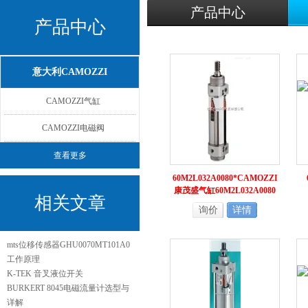
产品中心
产品中心
意大利CAMOZZI
CAMOZZI气缸
CAMOZZI电磁阀
查看更多
60M2L032A0080*CAMOZZI
康茂盛气缸60M2L032A0080
相关文章
询价
详情
mts位移传感器GHU0070MT101A0
工作原理
K-TEK 音叉液位开关
BURKERT 8045电磁流量计选型与
详解