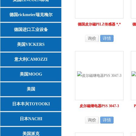
德国rickmeier瑞克梅尔
德国皮尔磁PILZ传感器 *,*
德
德国进口工业设备
询价
详情
美国VICKERS
意大利CAMOZZI
美国MOOG
美国
ASCO/NUMATICS/JOUCOMATIC
日本丰兴TOYOOKI
皮尔磁继电器PSS 3047-3
日本NACHI
询价
详情
美国派克