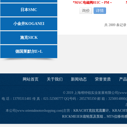
*MAC电磁阀811C－PM－
111CA－155
日本SMC
询价
详情
小金井KOGANEI
共 2889 条记录
施克SICK
德国莱默尔E+L
网站首页
关于我们
新闻动态
荣誉资质
产品
© 2019 上海维特锐实业发展有限公司(www.orie
电 话：13795311481 传 真：021-52500777 QQ号码：2852785350 邮 箱：325
本公司(www.orientalmotorshopping.com)主营：
KRACHT克拉克流量计、KRACH
RICKMEIER齿轮泵及泵组，MTS位移传