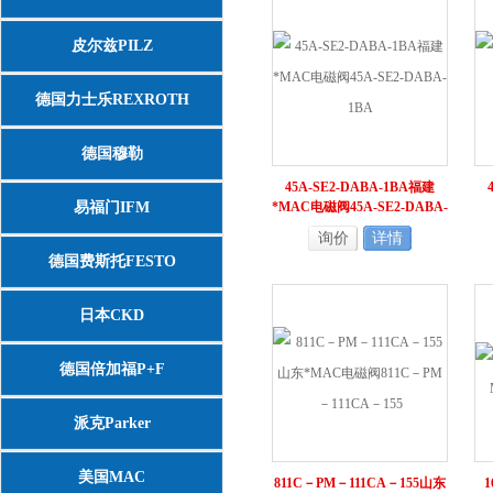
皮尔兹PILZ
德国力士乐REXROTH
德国穆勒
45A-SE2-DABA-1BA福建
易福门IFM
*MAC电磁阀45A-SE2-DABA-
1BA
询价
详情
德国费斯托FESTO
日本CKD
德国倍加福P+F
派克Parker
美国MAC
811C－PM－111CA－155山东