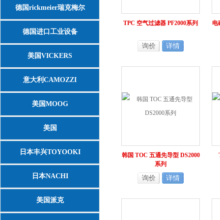
德国rickmeier瑞克梅尔
TPC 空气过滤器 PF2000系列
电
德国进口工业设备
询价
详情
美国VICKERS
意大利CAMOZZI
美国MOOG
美国
ASCO/NUMATICS/JOUCOMATIC
日本丰兴TOYOOKI
韩国 TOC 五通先导型 DS2000
系列
日本NACHI
询价
详情
美国派克