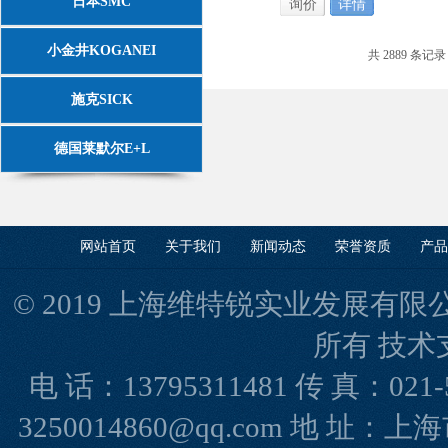
日本SMC
询价
详情
小金井KOGANEI
共 2889 条记录
施克SICK
德国莱默尔E+L
网站首页
关于我们
新闻动态
荣誉资质
产品
© 2019 上海维特锐实业发展有限公司(www
所有 技术
电 话：13795311481 传 真：021-
3250014860@qq.com 地 