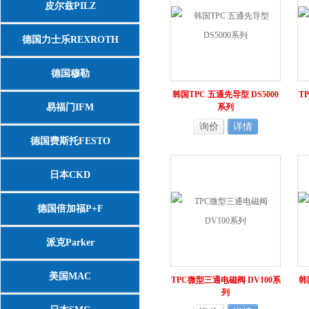
皮尔兹PILZ
德国力士乐REXROTH
德国穆勒
韩国TPC 五通先导型 DS5000
T
易福门IFM
系列
询价
详情
德国费斯托FESTO
日本CKD
德国倍加福P+F
派克Parker
美国MAC
TPC微型三通电磁阀 DV100系
韩
列