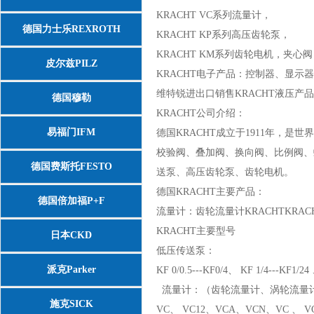
KRACHT VC系列流量计，
德国力士乐REXROTH
KRACHT KP系列高压齿轮泵，
KRACHT KM系列齿轮电机，夹心
皮尔兹PILZ
KRACHT电子产品：控制器、显示
维特锐进出口销售KRACHT液压产
德国穆勒
KRACHT公司介绍：
易福门IFM
德国KRACHT成立于1911年，
校验阀、叠加阀、换向阀、比例阀、
德国费斯托FESTO
送泵、高压齿轮泵、齿轮电机。
德国KRACHT主要产品：
德国倍加福P+F
流量计：齿轮流量计KRACHTKRAC
KRACHT主要型号
日本CKD
低压传送泵：
派克Parker
KF 0/0.5---KF0/4、 KF 1/4---KF1/
流量计：（齿轮流量计、涡轮流量
施克SICK
VC、 VC12、VCA、VCN、VC 、 VCL,