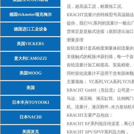
况，超高温工况，耐腐蚀工况。
德国rickmeier瑞克梅尔
KRACHT流量计的特殊型号高温能
提供，我们VC系列的流量计一般出
德国进口工业设备
货肯定是是板式连接（底部进出油口
测量原理
美国VICKERS
齿轮流量计是高精度测量体积流量的
非接触式的检脉冲器扫描，每一个齿
意大利CAMOZZI
齿轮流量计加工精度高、安装精密、
美国MOOG
同时齿轮流量计不适用于含有固体颗
主要规格： VC系列,VCA系列,VCN
美国
KRACHT GmbH（克拉克）公
马达、液压阀、液压缸筒、比例阀门
ASCO/NUMATICS/JOUCOMATIC
日本丰兴TOYOOKI
机、流量计、液压附件, 水力发动机
KRACHT主要产品包括：
日本NACHI
KRACHT KF系列低压传送泵，离心
美国派克
KRACHT SPV/SPVF系列压力阀，