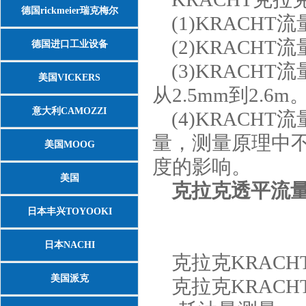
德国rickmeier瑞克梅尔
(1)KRACH
(2)KRACHT
德国进口工业设备
(3)KRACH
美国VICKERS
从2.5mm到2.6m
意大利CAMOZZI
(4)KRACH
量，测量原理中
美国MOOG
度的影响。
美国
克拉克透平流
ASCO/NUMATICS/JOUCOMATIC
日本丰兴TOYOOKI
日本NACHI
克拉克KRACH
美国派克
克拉克KRACH