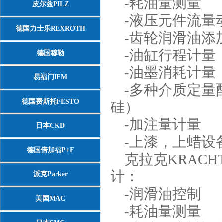
-耗油量测量
皮尔兹PILZ
-液压元件流量
德国力士乐REXROTH
-齿轮润滑油添
-油缸行程计量
德国穆勒
-油墨消耗计量
易福门IFM
-多种介质定量
德国费斯托FESTO
硅）
-加注量计量
日本CKD
-上漆，上蜡设
德国倍加福P+F
克拉克KRACHT
计：
派克Parker
-润滑油控制
美国MAC
-耗油量测量