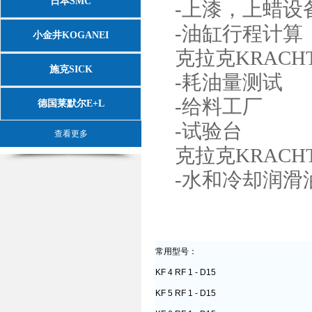
日本SMC
-上漆，上蜡设
-油缸行程计算
小金井KOGANEI
克拉克KRACH
施克SICK
-耗油量测试
-给料工厂
德国莱默尔E+L
-试验台
查看更多
克拉克KRACH
-水和冷却润滑
常用型号：
KF 4 RF 1 - D15
KF 5 RF 1 - D15