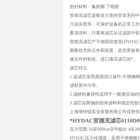
密封材料：氟胶圈 丁晴胶
贺德克滤芯是输送介质的管道系列中
污染杂质等，可保护设备的正常工作
要清洗时，只要将滤芯从过滤器中取
贺德克滤芯产于德国贺德克(HYDAC 
测量技术的元件和装置，是世界较有
液压件的制造。进口液压滤芯的*。
滤芯特点
1.该滤芯采用美国进口玻纤/不锈
滤材质均匀等。
2.滤材的兼容性适用于一般液压油的
3.滤芯由两侧的固体滤料和稳定性较强
上海维特锐实业发展有限公司优势供应
*HYDAC贺德克滤芯0110D0
压力范围:16至600bar信号输出:4至
HYDAC压力传感器，采用不锈钢膜