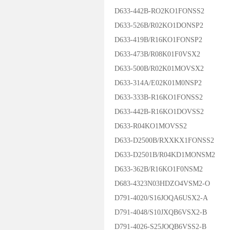
D633-442B-RO2KO1FONSS2
D633-526B/R02KO1DONSP2
D633-419B/R16KO1FONSP2
D633-473B/R08K01F0VSX2
D633-500B/R02K01MOVSX2
D633-314A/E02K01M0NSP2
D633-333B-R16KO1FONSS2
D633-442B-R16KO1DOVSS2
D633-R04KO1MOVSS2
D633-D2500B/RXXKX1FONSS2
D633-D2501B/R04KD1MONSM2
D633-362B/R16KO1F0NSM2
D683-4323N03HDZO4VSM2-O
D791-4020/S16JOQA6USX2-A
D791-4048/S10JXQB6VSX2-B
D791-4026-S25JOQB6VSS2-B