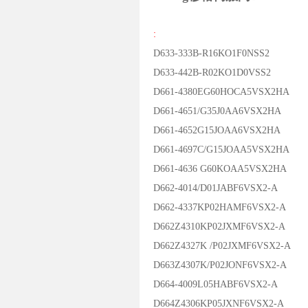
:
D633-333B-R16KO1F0NSS2
D633-442B-R02KO1D0VSS2
D661-4380EG60HOCA5VSX2HA
D661-4651/G35J0AA6VSX2HA
D661-4652G15JOAA6VSX2HA
D661-4697C/G15JOAA5VSX2HA
D661-4636 G60KOAA5VSX2HA
D662-4014/D01JABF6VSX2-A
D662-4337KP02HAMF6VSX2-A
D662Z4310KP02JXMF6VSX2-A
D662Z4327K /P02JXMF6VSX2-A
D663Z4307K/P02JONF6VSX2-A
D664-4009L05HABF6VSX2-A
D664Z4306KP05JXNF6VSX2-A