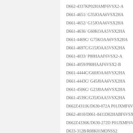
D662-4337KP02HAMF6VSX2-A
D661-4651/ G35JOAA6VSX2HA
D661-4652/ G15JOAA6VSX2HA
D661-4636/ G60KOAA5VSX2HA
D661-4469C/ G75KOAA6VSX2HA
D661-4697C/G15JOAA5VSX2HA
D661-4033/ P80HAAF6VSX2-A
D661-4059/P80HAAF6VSX2-B
D661-4444C/G60JOAA6VSX2HA
D661-4443C/ G45J0AA6VSX2HA
D661-4506C/ G23J0AA6VSX2HA
D661-4539C/G35JOAA5VSX2HA
D662Z4311K/D630-072A P01JXMF6
D662-4010/D061-8411D02HABF6VS
D662Z4336K/D630-272D P01JXMF6
D633-312B/R08K01MONSS2