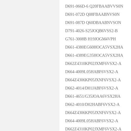
D691-066D-6 Q20FBAABVVS0N
D691-072D Q08FBAABNVS0N
D691-087D Q60DBAABNVSON
D791-4026-S25JOQB6VSS2-B
G761-3008B H19JOGM4VPH
D661-4380EG60HOCA5VSX2HA
D661-4389EG35HOCA5VSX2HA
D662Z4310KP02JXMF6VSX2-A
D664-4009L05HABF6VSX2-A
D664Z4306KP05JXNF6VSX2-A
D662-4014/D01JABF6VSX2-A
D661-4651/G35JOAA6VSX2HA
D662-4010/D02HABF6VSX2-A
D664Z4306KP05JXNF6VSX2-A
D664-4009L05HABF6VSX2-A
D662Z4310KP02JXMF6VSX2-A