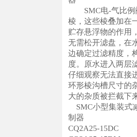
SMC电-气比例
棱，这些棱叠加在
贮存悬浮物的作用
无需松开滤盘，在
边确定过滤精度，
度。原水进入两层
仔细观察无法直接
环形棱沟槽尺寸的
大的杂质被拦截下
SMC小型集装式减
制器
CQ2A25-15DC