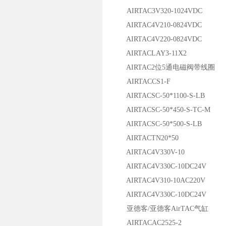
AIRTAC3V320-1024VDC
AIRTAC4V210-0824VDC
AIRTAC4V220-0824VDC
AIRTACLAY3-11X2
AIRTAC2位5通电磁阀带线圈
AIRTACCS1-F
AIRTACSC-50*1100-S-LB
AIRTACSC-50*450-S-TC-M
AIRTACSC-50*500-S-LB
AIRTACTN20*50
AIRTAC4V330V-10
AIRTAC4V330C-10DC24V
AIRTAC4V310-10AC220V
AIRTAC4V330C-10DC24V
亚德客/亚德客AirTAC气缸
AIRTACAC2525-2