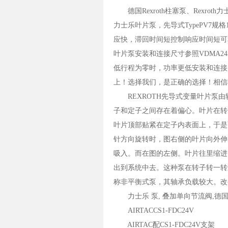
德国Rexroth柱塞泵、Rexroth
力士乐叶片泵，先导式TypePV7
应快，滞回时间短控制响应时间短可和标准
叶片泵安装和连接尺寸参照VDMA24560
低行程为零时，功率更低安装和连接尺寸参
上！选择我们，是正确的选择！相信
REXROTH先导式变量叶片泵由
子和定子之间存在着偏心。叶片在转
叶片顶部贴紧在定子内表面上，于是
针方向旋转时，图右侧的叶片向外伸
吸入。而在图的左侧。叶片往里缩进
出到系统中去。这种泵在转子转一转
称非平衡式泵，其轴承负载较大。改
力士乐 泵, 叠加单向节流阀,德国R
AIRTACCS1-FDC24V
AIRTAC配CS1-FDC24V支架