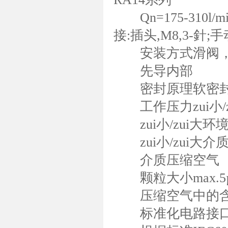
Qn=175-310l/
接:插头,M8,3-針
安装方式滑阀，
先导内部
密封原理软密
工作压力zui小/zui大
zui小/zui大环境温
zui小/zui大介质温
介质压缩空气
颗粒大小max.5
压缩空气中的含油量0
标准化电路接口EN61