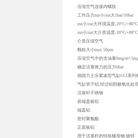
压缩空气连接内螺纹
工作压力zui小/zui大1bar/10bar
zui小/zui大环境温度-20°C/+80°C
zui小/zui大介质温度-20°C/+80°C
介质压缩空气
颗粒大小max.50µm
压缩空气中的含油量0mg/m³-5mg/
确定活塞推力的压力6bar
德国力士乐紧凑型气缸CCI系列材
气缸管子铝,经过铝阳极氧化处
活塞杆不锈钢
前端盖板铝
端盖铝
密封聚氨酯
正面板铝
用于活塞杆的特殊螺母钢,镀锌