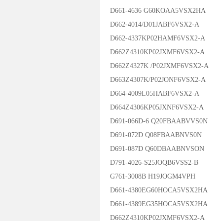
D661-4636 G60KOAA5VSX2HA
D662-4014/D01JABF6VSX2-A
D662-4337KP02HAMF6VSX2-A
D662Z4310KP02JXMF6VSX2-A
D662Z4327K /P02JXMF6VSX2-A
D663Z4307K/P02JONF6VSX2-A
D664-4009L05HABF6VSX2-A
D664Z4306KP05JXNF6VSX2-A
D691-066D-6 Q20FBAABVVS0N
D691-072D Q08FBAABNVS0N
D691-087D Q60DBAABNVSON
D791-4026-S25JOQB6VSS2-B
G761-3008B H19JOGM4VPH
D661-4380EG60HOCA5VSX2HA
D661-4389EG35HOCA5VSX2HA
D662Z4310KP02JXMF6VSX2-A