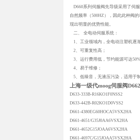
D660系列伺服阀先导级采用了伺
自然频率（500HZ），因此此种
现出明显的优势性能。
二、 全电动伺服系统：
1、工业领域内，全电动注塑机逐
2、可重复性高；
3、运行费用低，节约能源可达50
4、易于维修；
5、低噪音，无液压污染，适用于
上海一级代moog伺服阀D662Z4
D633-333B-R16KO1F0NSS2
D633-442B-R02KO1D0VSS2
D661-4380EG60HOCA5VSX2HA
D661-4651/G35J0AA6VSX2HA
D661-4652G15JOAA6VSX2HA
D661-4697C/G15JOAA5VSX2HA