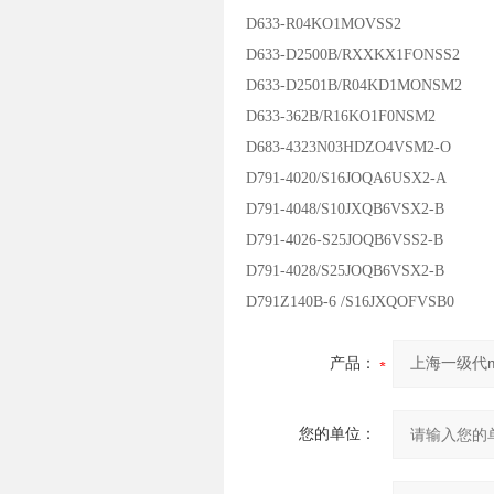
D633-R04KO1MOVSS2
D633-D2500B/RXXKX1FONSS2
D633-D2501B/R04KD1MONSM2
D633-362B/R16KO1F0NSM2
D683-4323N03HDZO4VSM2-O
D791-4020/S16JOQA6USX2-A
D791-4048/S10JXQB6VSX2-B
D791-4026-S25JOQB6VSS2-B
D791-4028/S25JOQB6VSX2-B
D791Z140B-6 /S16JXQOFVSB0
产品：
您的单位：