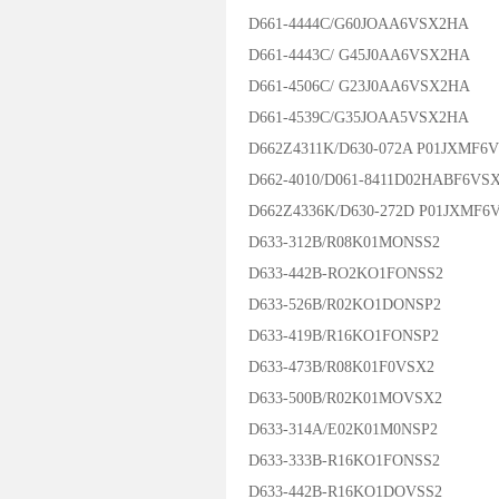
D661-4444C/G60JOAA6VSX2HA
D661-4443C/ G45J0AA6VSX2HA
D661-4506C/ G23J0AA6VSX2HA
D661-4539C/G35JOAA5VSX2HA
D662Z4311K/D630-072A P01JXMF6
D662-4010/D061-8411D02HABF6VS
D662Z4336K/D630-272D P01JXMF6
D633-312B/R08K01MONSS2
D633-442B-RO2KO1FONSS2
D633-526B/R02KO1DONSP2
D633-419B/R16KO1FONSP2
D633-473B/R08K01F0VSX2
D633-500B/R02K01MOVSX2
D633-314A/E02K01M0NSP2
D633-333B-R16KO1FONSS2
D633-442B-R16KO1DOVSS2