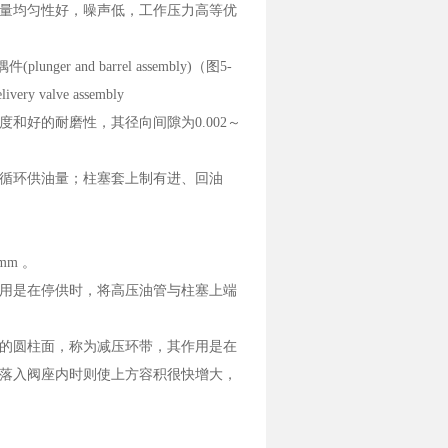
量均匀性好，噪声低，工作压力高等优
r and barrel assembly)（图5-
ry valve assembly
和好的耐磨性，其径向间隙为0.002～
循环供油量；柱塞套上制有进、回油
m 。
用是在停供时，将高压油管与柱塞上端
的圆柱面，称为减压环带，其作用是在
落入阀座内时则使上方容积很快增大，