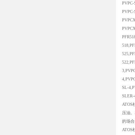
PVPC-
PVPC-
PVPCX
PVPCX
PFR51
518,P
525,P
522,P
3,PVP
4,PVP
SL-4,
SLER-
ATO
压油。
的场合
ATO