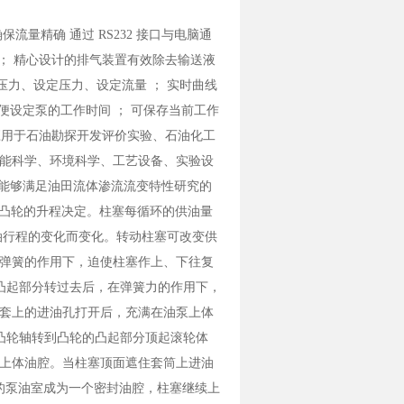
量精确 通过 RS232 接口与电脑通
示； 精心设计的排气装置有效除去输送液
压力、设定压力、设定流量 ； 实时曲线
便设定泵的工作时间 ； 可保存当前工作
泛应用于石油勘探开发评价实验、石油化工
能科学、环境科学、工艺设备、实验设
标能够满足油田流体渗流流变特性研究的
由凸轮的升程决定。柱塞每循环的供油量
油行程的变化而变化。转动柱塞可改变供
弹簧的作用下，迫使柱塞作上、下往复
凸起部分转过去后，在弹簧力的作用下，
套上的进油孔打开后，充满在油泵上体
凸轮轴转到凸轮的凸起部分顶起滚轮体
上体油腔。当柱塞顶面遮住套筒上进油
顶部的泵油室成为一个密封油腔，柱塞继续上