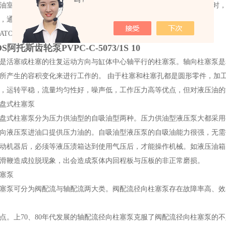
吗？
油室内的油压迅速升高，泵油压力>出油阀弹簧力+高压油管剩余压力时
，通过喷油器喷入燃烧室。
ATOS。
OS阿托斯齿轮泵PVPC-C-5073/1S 10
是活塞或柱塞的往复运动方向与缸体中心轴平行的柱塞泵。轴向柱塞泵是
所产生的容积变化来进行工作的。 由于柱塞和柱塞孔都是圆形零件，加
，运转平稳，流量均匀性好，噪声低，工作压力高等优点，但对液压油的
盘式柱塞泵
盘式柱塞泵分为压力供油型的自吸油型两种。压力供油型液压泵大都采用
向液压泵进油口提供压力油的。自吸油型液压泵的自吸油能力很强，无需
动机器后，必须等液压渍箱达到使用气压后，才能操作机械。如液压油箱
滑鞭造成拉脱现象，出会造成泵体内回程板与压板的非正常磨损。
塞泵
塞泵可分为阀配流与轴配流两大类。阀配流径向柱塞泵存在故障率高、效
点。上70、80年代发展的轴配流径向柱塞泵克服了阀配流径向柱塞泵的