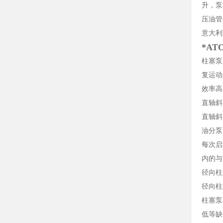
升，泵
压油管
意大利
*AT
柱塞泵
复运动
效率高
直轴斜
直轴斜
油分泵
每次启
内的与
径向柱
径向柱
柱塞泵
低等缺