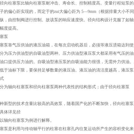
径向柱塞泵比轴向柱塞泵耐冲击、寿命长、控制精度高。变量行程短泵的
子的偏心距实现的，而定于的zui大偏心距为 5—9mm（根据排量大小
纵，由控制阀进行控制。故该泵的响应速度快。径向结构设计克服了如轴
幅度提高。
塞泵
塞泵靠气压供油的液压油箱，在每次启动机器后，必须等液压渍箱达到使
分为压力供油型的自吸油型两种。压力供油型液压泵大都采用有气压的油
油口提供压力油的。自吸油型液压泵的自吸油能力很强，无需外力供油。
低于油标下限，要保持足够数量的液压油。液压油的清洁度越高，液压泵
式
分为轴向柱塞泵和径向柱塞泵两种代表性的结构形式；由于径向柱塞泵
种新型的技术含量比较高的高效泵，随着国产化的不断加快，径向柱塞泵
具体详见径
以轴向柱塞泵为例进行解释。
塞泵是利用与传动轴平行的柱塞在柱塞孔内往复运动所产生的容积变化来