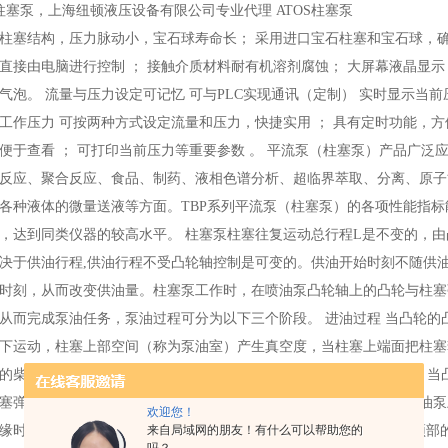
S柱塞泵，上海纽顿液压设备有限公司专业代理 ATOS柱塞泵
柱塞结构，压力脉动小，宝石球寿命长； 采用进口宝石柱塞和宝石球，确保流
直接由电脑进行控制 ； 接触介质材料耐有机溶剂腐蚀； 大屏幕液晶显
气泡。 流量与压力设定可记忆 可与PLC实现通讯（定制） 实时显示当前
工作压力 可按两种方式设定流量和压力，快捷实用 ； 具有定时功能，方
便于查看 ； 可打印当前压力等重要参数 。 平流泵（柱塞泵）产品广
反应、聚合反应、食品、制药、液相色谱分析、超临界萃取、分离、原子
各种液体的微量送液等方面。TBP系列平流泵（柱塞泵）的各项性能指
，达到同类仪器的较高水平。 柱塞泵柱塞往复运动总行程L是不变的，
决于供油行程,供油行程不受凸轮轴控制是可变的。供油开始时刻不随供
时刻，从而改变供油量。柱塞泵工作时，在喷油泵凸轮轴上的凸轮与柱塞
从而完成泵油任务，泵油过程可分为以下三个阶段。 进油过程 当凸轮的
下运动，柱塞上部空间（称为泵油室）产生真空度，当柱塞上端面把柱塞
的柴油经油孔进入泵油室，柱塞运动到下止点，进油结束。 供油过程 当
塞弹簧被压缩，柱塞向上运动，燃油受压，一部分燃油经油孔流回喷油泵
欢迎您！
缘时，由于柱塞和套筒的配合间隙很小（0.0015-0.0025mm）使柱塞
来自局域网的朋友！有什么可以帮助您的