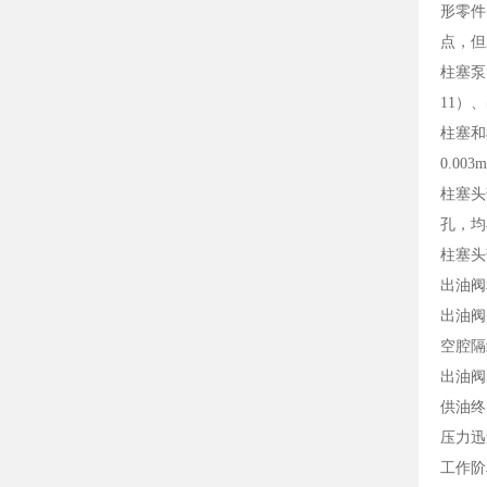
形零件
点，但
柱塞泵的
11）、出
柱塞和
0.003
柱塞头
孔，均
柱塞头
出油阀
出油阀
空腔隔
出油阀
供油终
压力迅
工作阶