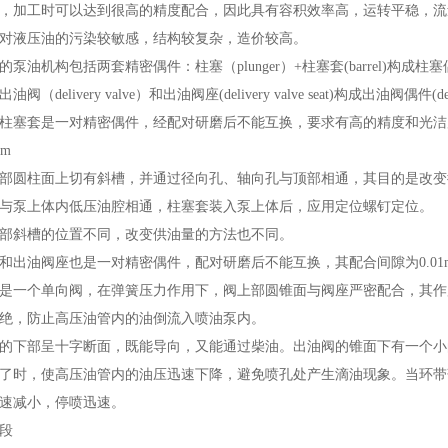
，加工时可以达到很高的精度配合，因此具有容积效率高，运转平稳，流
对液压油的污染较敏感，结构较复杂，造价较高。
泵油机构包括两套精密偶件：柱塞（plunger）+柱塞套(barrel)构成柱塞偶件(plunge
油阀（delivery valve）和出油阀座(delivery valve seat)构成出油阀偶件(delive
柱塞套是一对精密偶件，经配对研磨后不能互换，要求有高的精度和光洁度
mm
部圆柱面上切有斜槽，并通过径向孔、轴向孔与顶部相通，其目的是改变
与泵上体内低压油腔相通，柱塞套装入泵上体后，应用定位螺钉定位。
部斜槽的位置不同，改变供油量的方法也不同。
和出油阀座也是一对精密偶件，配对研磨后不能互换，其配合间隙为0.01m
是一个单向阀，在弹簧压力作用下，阀上部圆锥面与阀座严密配合，其作
绝，防止高压油管内的油倒流入喷油泵内。
的下部呈十字断面，既能导向，又能通过柴油。出油阀的锥面下有一个小
了时，使高压油管内的油压迅速下降，避免喷孔处产生滴油现象。当环带
速减小，停喷迅速。
段