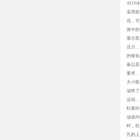
ATO
采用双
讯，可
体中的
显示泵
压力，
的催化
备以及
要求，
大小取
油终了
运动，
柱塞向
油道内
时，柱
孔的上