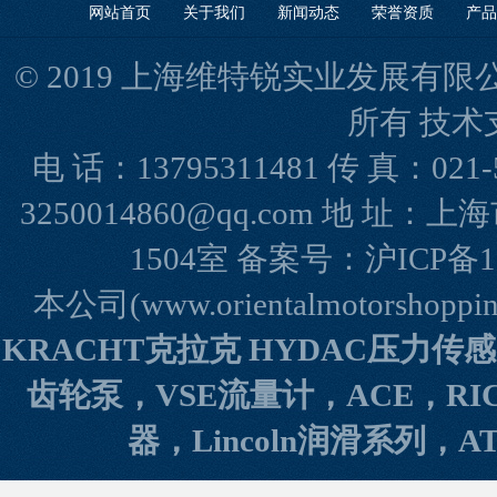
网站首页
关于我们
新闻动态
荣誉资质
产品
© 2019 上海维特锐实业发展有限公司(www
所有 技术
电 话：13795311481 传 真：021-
3250014860@qq.com 地 
1504室 备案号：
沪ICP备1
本公司(www.orientalmotorshopp
KRACHT克拉克 HYDAC压力传
齿轮泵，VSE流量计，ACE，RI
器，Lincoln润滑系列