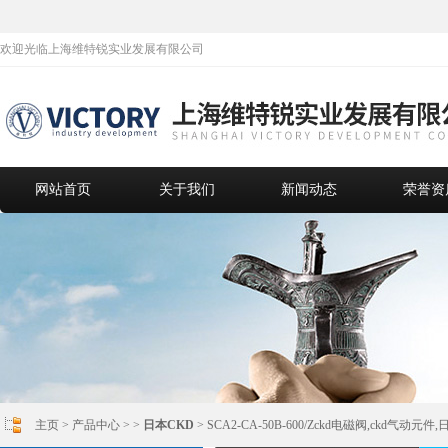
欢迎光临上海维特锐实业发展有限公司
网站首页
关于我们
新闻动态
荣誉资
主页
>
产品中心
> >
日本CKD
> SCA2-CA-50B-600/Zckd电磁阀,ckd气动