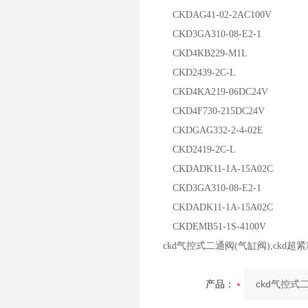
CKDAG41-02-2AC100V
CKD3GA310-08-E2-1
CKD4KB229-M1L
CKD2439-2C-L
CKD4KA219-06DC24V
CKD4F730-215DC24V
CKDGAG332-2-4-02E
CKD2419-2C-L
CKDADK11-1A-15A02C
CKD3GA310-08-E2-1
CKDADK11-1A-15A02C
CKDEMB51-1S-4100V
ckd气控式二通阀(气缸阀),ckd超
产品：