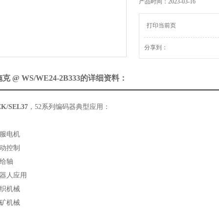
产品时间：2023-03-16
进给轴
机器人应用
打印当前页
纺织机械
采矿机械
分享到：
克 @ WS/WE24-2B333的详细资料：
EK/SEL37
，52系列编码器典型应用：
电机
控制
给轴
人应用
机械
机械