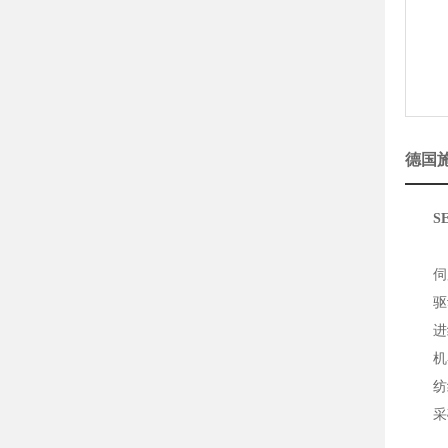
德国施
S
伺服
驱动
进
机器
纺织
采矿