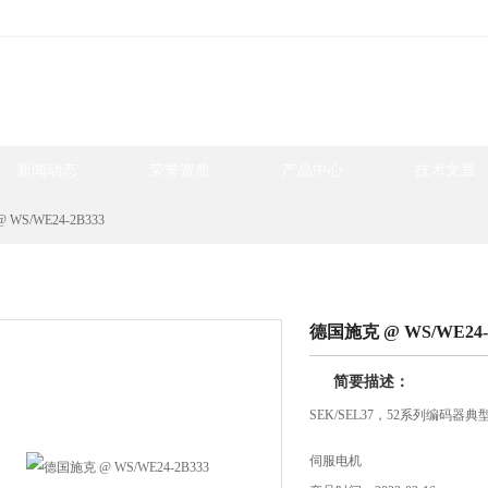
新闻动态
荣誉资质
产品中心
技术文章
WS/WE24-2B333
产品中心
德国施克 @ WS/WE24-
简要描述：
SEK/SEL37，52系列编码器
伺服电机
驱动控制