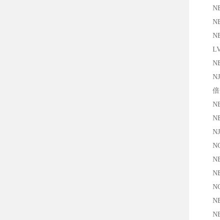
NBN8
NBB5
NBB2
LVL-
NBB5
NJ1
倍加
NBN1
NBB5
NJ10
NCB5
NBB1
NBB5
NCN
NBN8
NBB2