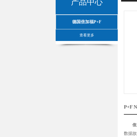
产品中心
德国倍加福P+F
查看更多
P+F
倍
数据故