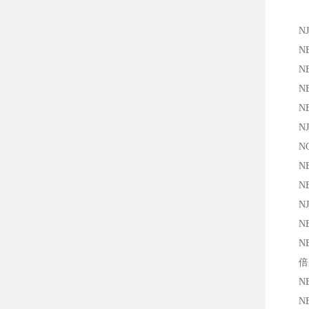
NJ5-
NBB5
NBN8
NBB1
NBN8
NJ8-
NCN2
NBB8
NBB8
NJ4
NBB1
NBN8
倍加
NBN1
NBN8