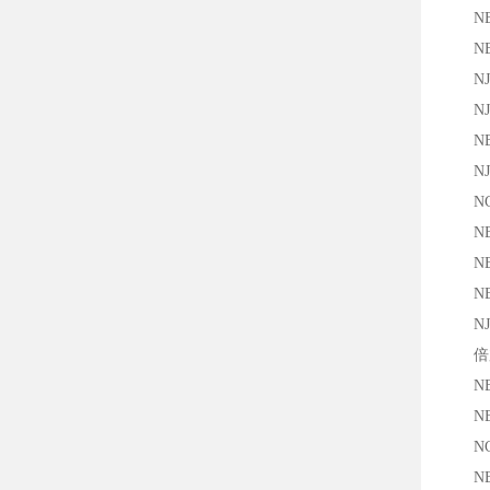
NBB5
NBB8
NJ5-
NJ2
NBN1
NJ3
NCN1
NBB1
NBB8
NBB8
NJ2
倍加
NBB2
NBB8
NCB5
NBB5