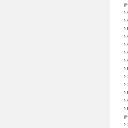
倍加
NBB1
NBB5
NJ8-
NBB5
NBN4
NBN8
NBB1
NJ4-
NCB8
NCB
NJ4-
NBB8
NJ8-
倍加
NCB5