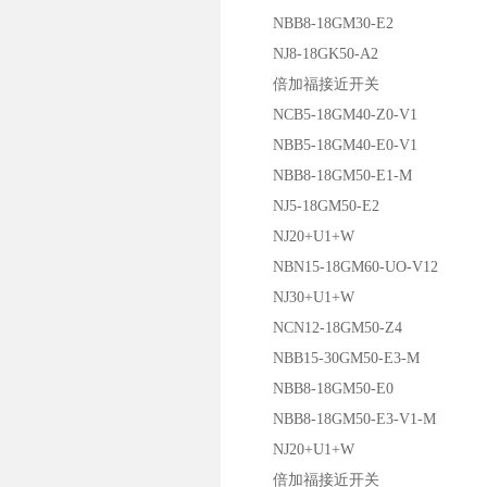
NBB8-18GM30-E2
NJ8-18GK50-A2
倍加福接近开关
NCB5-18GM40-Z0-V1
NBB5-18GM40-E0-V1
NBB8-18GM50-E1-M
NJ5-18GM50-E2
NJ20+U1+W
NBN15-18GM60-UO-V12
NJ30+U1+W
NCN12-18GM50-Z4
NBB15-30GM50-E3-M
NBB8-18GM50-E0
NBB8-18GM50-E3-V1-M
NJ20+U1+W
倍加福接近开关