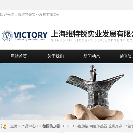
欢迎光临上海维特锐实业发展有限公司
网站首页
关于我们
新闻动态
荣誉资
主页
>
产品中心
> >
德国倍加福P+F
> P+F-倍加福 阀位传感器 现货库存，*销