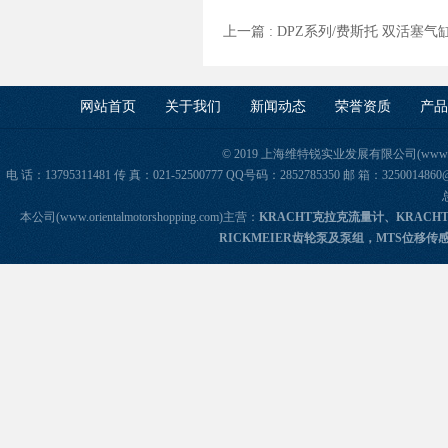
上一篇 :
DPZ系列/费斯托 双活塞气
网站首页
关于我们
新闻动态
荣誉资质
产品
© 2019 上海维特锐实业发展有限公司(www.orie
电 话：13795311481 传 真：021-52500777 QQ号码：2852785350 邮 箱：325
本公司(www.orientalmotorshopping.com)主营：
KRACHT克拉克流量计、KRACH
RICKMEIER齿轮泵及泵组，MTS位移传