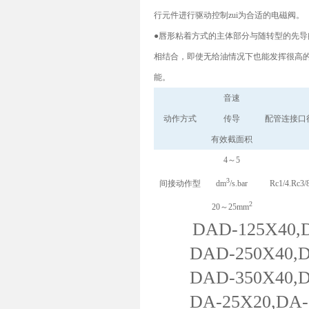
行元件进行驱动控制zui为合适的电磁阀。
●唇形粘着方式的主体部分与随转型的先导
相结合，即使无给油情况下也能发挥很高
能。
音速
动作方式
传导
配管连接口
有效截面积
4～5
3
间接动作型
dm
/s.bar
Rc1/4.Rc3/
2
20～25mm
DAD-125X40,DAD
DAD-250X40,DAD
DAD-350X40,DAD
DA-25X20,DA-50X