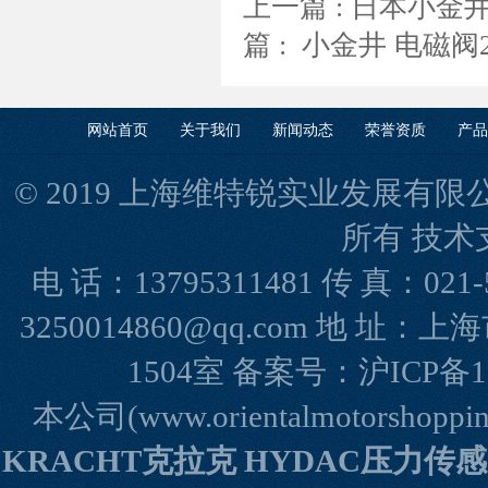
上一篇 :
日本小金井 
篇 :
小金井 电磁阀24
网站首页
关于我们
新闻动态
荣誉资质
产品
© 2019 上海维特锐实业发展有限公司(www
所有 技术
电 话：13795311481 传 真：021-
3250014860@qq.com 地 
1504室 备案号：
沪ICP备1
本公司(www.orientalmotorshopp
KRACHT克拉克 HYDAC压力传