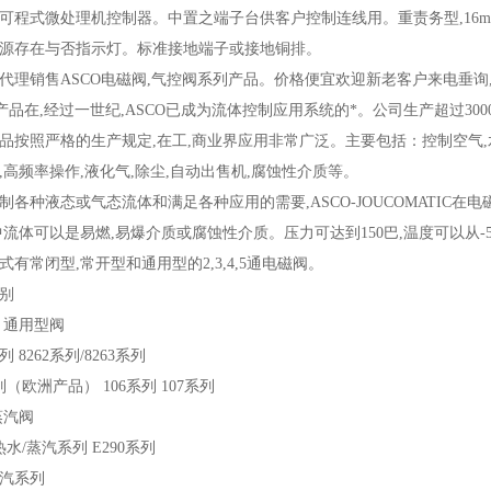
可程式微处理机控制器。中置之端子台供客户控制连线用。重责务型,16
源存在与否指示灯。标准接地端子或接地铜排。
代理销售ASCO电磁阀,气控阀系列产品。价格便宜欢迎新老客户来电垂询
O产品在,经过一世纪,ASCO已成为流体控制应用系统的*。公司生产超过300
品按照严格的生产规定,在工,商业界应用非常广泛。主要包括：控制空气,水,
,高频率操作,液化气,除尘,自动出售机,腐蚀性介质等。
制各种液态或气态流体和满足各种应用的需要,ASCO-JOUCOMATIC
中流体可以是易燃,易爆介质或腐蚀性介质。压力可达到150巴,温度可以从-50
式有常闭型,常开型和通用型的2,3,4,5通电磁阀。
类别
通 通用型阀
系列 8262系列/8263系列
列（欧洲产品） 106系列 107系列
蒸汽阀
热水/蒸汽系列 E290系列
5蒸汽系列