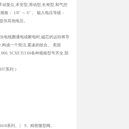
手动复位,本安型,滑动型,长寿型,和气控
格： 1/8" ～ 6" 。 输入电压等级：
用户的要求提供其他电压。
当电线圈通电或断电时,磁芯的运转将导
构成一个简洁,紧凑的组合。 美国
353.060, SCXE353.60各种规格型号齐全,部
,107系列.）
408/8410系列。） 9。精密微型阀。