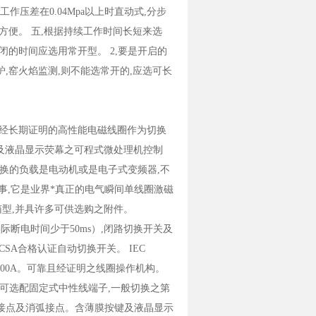
压差在0.04Mpa以上时直动式,分步
较为方便。 五,根据持续工作时间长短来选
闭的时间应选用常开型。 2,要是开启的
炉,窑火焰监测,则不能选常开的,应选可长
且经长期证明的高性能电磁线圈作为切换
及液晶显示荧幕之可程式微处理机控制
论切换的负载是电动机或是电子式变频器,不
事,它是业界*真正的电气瞬间单线圈激磁
外箱型,并具许多可供选购之附件。
际断电时间少于50ms）,闭路切换开关及
SA合格认证自动切换开关。 IEC
0A 至4000A。可靠且经证明之线圈操作机构。
定能力可选配固定式中性线端子,一般切换之第
主接点及消弧接点。含薄膜按键及液晶显示