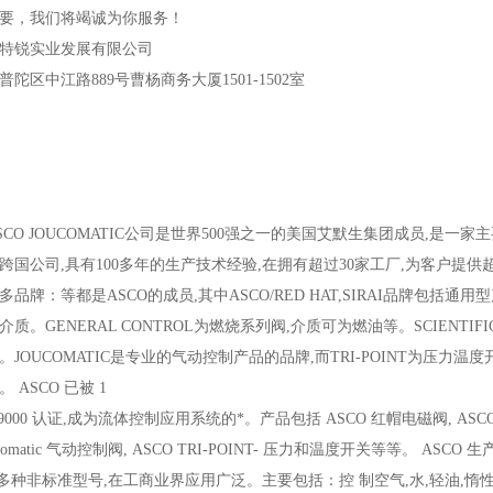
要，我们将竭诚为你服务！
特锐实业发展有限公司
普陀区中江路889号曹杨商务大厦1501-1502室
SCO JOUCOMATIC公司是世界500强之一的美国艾默生集团成员,是
跨国公司,具有100多年的生产技术经验,在拥有超过30家工厂,为客户提供超过
多品牌：等都是ASCO的成员,其中ASCO/RED HAT,SIRAI品牌包括
介质。GENERAL CONTROL为燃烧系列阀,介质可为燃油等。SCIENT
。JOUCOMATIC是专业的气动控制产品的品牌,而TRI-POINT为压力温度开
 ASCO 已被 1
SO9000 认证,成为流体控制应用系统的*。产品包括 ASCO 红帽电磁阀, ASCO Ge
ucomatic 气动控制阀, ASCO TRI-POINT- 压力和温度开关等等。 ASC
00 多种非标准型号,在工商业界应用广泛。主要包括：控 制空气,水,轻油,惰性