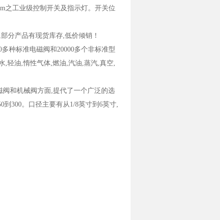
mm之工业级控制开关及指示灯。开关位
,部分产品有现货库存,低价倾销！
0多种标准电磁阀和20000多个非标准型
轻油,惰性气体,燃油,汽油,蒸汽,真空,
在电磁阀和机械阀方面,提代了一个广泛的选
到300。口径主要有从1/8英寸到6英寸,