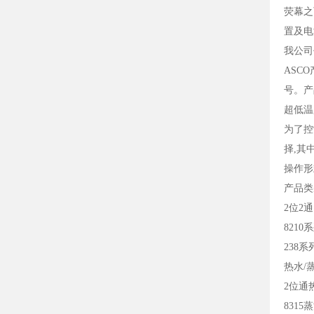
荧幕之
置及电
我公司
ASC
号。产
超低温
为了控
择,其
操作形
产品
2位2
8210
238系
热水/
2位通
831