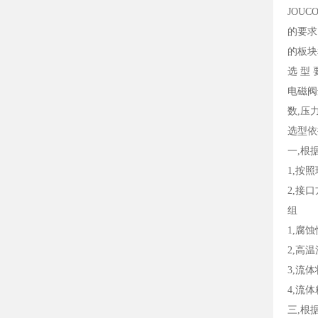
JOU
的要求
的板块和
选 型 
电磁阀
数,压
选型依
一,根
1,按
2,接
组
1,腐
2,高
3,流
4,流
三,根