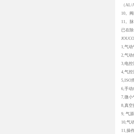
（AL/
10。
11。脉
已在除
JOU
1,气
2,气
3,电
4,气
5,IS
6,手
7,微
8,真
9, 
10,
11,