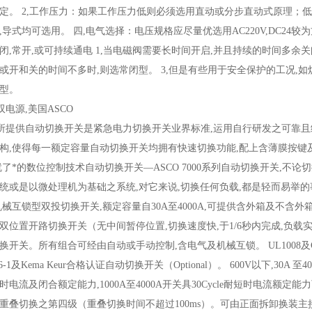
定。 2,工作压力：如果工作压力低则必须选用直动或分步直动式原理；低工作
,导式均可选用。 四,电气选择：电压规格应尽量优选用AC220V,DC24
闭,常开,或可持续通电 1,当电磁阀需要长时间开启,并且持续的时间多余关
或开和关的时间不多时,则选常闭型。 3,但是有些用于安全保护的工况,如
型。
双电源,美国ASCO
O所提供自动切换开关是紧急电力切换开关业界标准,运用自行研发之可靠
构,使得每一额定容量自动切换开关均拥有快速切换功能,配上含薄膜按键
就了*的数位控制技术自动切换开关—ASCO 7000系列自动切换开关,不
统或是以微处理机为基础之系统,对它来说,切换任何负载,都是轻而易举的
机械互锁型双投切换开关,额定容量自30A至4000A,可提供含外箱及不含
双位置开路切换开关（无中间暂停位置,切换速度快,于1/6秒内完成,负载实
换开关。所有组合可经由自动或手动控制,含电气及机械互锁。 UL1008及C
7-6-1及Kema Keur合格认证自动切换开关（Optional）。 600V以下,3
时电流及闭合额定能力,1000A至4000A开关具30Cycle耐短时电流额
重叠切换之第四级（重叠切换时间不超过100ms）。可由正面拆卸换装