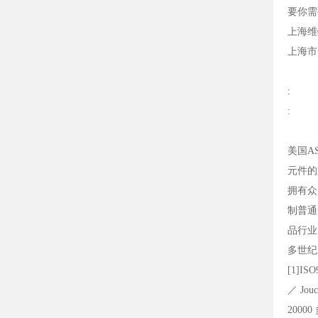
要你需
上海维
上海市
:
:
美国A
元件的
拥有众
制普通
品行业
多世纪。
[1]I
／ Jo
200