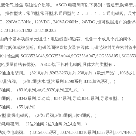
,液化气,除尘,腐蚀性介质等。 ASCO 电磁阀有以下类别：普通型,防爆型,
 操作型式：常闭型,常开型,和通用型的 2 ． 3 ． 4 ． 5 通电磁阀。尺寸规
C , 220VAC/50Hz , 120VDC , 240VAC/60Hz , 24VDC ,也可根据
2G20 EF8262H202 EF8210G002
由两个基本功能单元组成：电磁线圈和磁芯。包含一个或几个孔的阀体。
通过阀体或被切断。电磁线圈被直接安装在阀体上,磁芯被封闭在密封管中,
冲除尘阀,SCG353A043,SCG353A044,SCG353A047,SCG353A051,SCG
货,质量价格有优势。 ASCO旗下各种电磁阀,具体大的类型有：
2通通用型阀。（8210系列,8262/8263系列,238系列（欧洲产品）,106系列
水/蒸汽阀。（2位2通热水/蒸汽系列,E290系列,8315蒸汽系列。）
3通阀。（8316系列,导式;8320系列,直动式。）
4通阀。（8342系列,直动式；8344系列,导式;8345系列,导紧凑型。）
位5通阀。（551系列）
安型 防爆电磁阀。（2位2通阀,2位3通阀,2位4通阀。）
功耗电磁阀。（2位2通阀,2位3通阀,2位4通阀。）
复位电磁阀。（8015/8025系列;8037/8308,8310系列;8327系列,8047/8