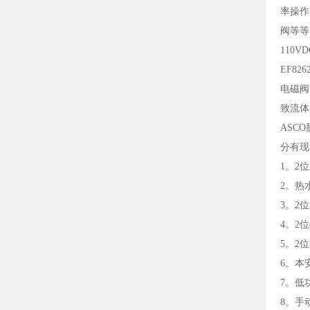
率操作
阀等等。
110VD
EF826
电磁阀
致流体
ASCO脉
分有现
1。2位
2。热
3。2位
4。2位
5。2
6。本
7。低
8。手动