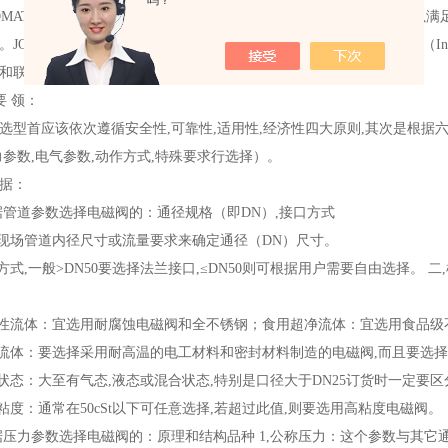
吗？
COMATIC产品均按照标准设计和生产,能够设计出一些特别的气动元件以
。JOUCOMATIC也可以提供比例气动产品和用在微电脑通讯的新系统（Interbu
联接器（Multipol）。
要 领：
选型首应该依次遵循安全性,可靠性,适用性,经济性四大原则,其次是根据
力参数,电气参数,动作方式,特殊要求行选择）。
据：
据管道参数选择电磁阀的：通径规格（即DN）,接口方式
照现场管道内径尺寸或流量要求来确定通径（DN）尺寸。
口方式,一般>DN50要选择法兰接口,≤DN50则可根据用户需要自由选择。
蚀性流体：宜选用耐腐蚀电磁阀和全不锈钢；食用超净流体：宜选用食品级
温流体：要选择采用耐高温的电工材料和密封材料制造的电磁阀,而且要选
体状态：大至有气态,液态或混合状态,特别是口径大于DN25订货时一定要
体粘度：通常在50cSt以下可任意选择,若超过此值,则要选用高粘度电磁阀。
据压力参数选择电磁阀的：原理和结构品种 1,公称压力：这个参数与其它