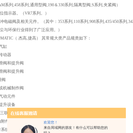
AM系列;458系列;通用型阀;190＆330系列;隔离型阀;S系列,夹紧阀）
阀位指示器。（VR7系列。）
冲电磁阀及相关元件。（其中：353系列,110系列,908系列,435/450系列,34
尘与环保行业得到了广泛应用。）
COMATIC（ 杰高,捷高） 其常规大类产品规类如下：
动气缸
动传动器
控滑阀和提升阀
控滑阀和提升阀
O滑阀
动或机械制作阀
小气动元件
空提升设备
气源三联件（过滤器,调压器,油雾器）
气动附件
欢迎您！
来自局域网的朋友！有什么可以帮助您的
操作系统和自动化设备