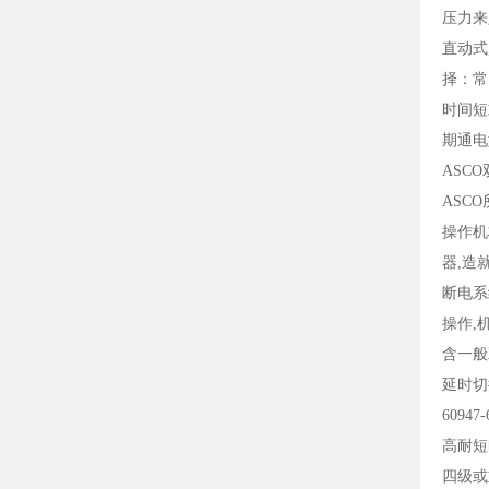
压力来
直动式
择：常
时间短
期通电
ASCO
ASC
操作机
器,造
断电系
操作,
含一般
延时切
6094
高耐短
四级或