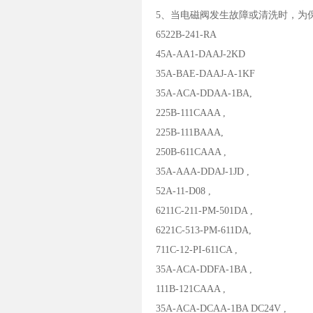
5、当电磁阀发生故障或清洗时，为
6522B-241-RA
45A-AA1-DAAJ-2KD
35A-BAE-DAAJ-A-1KF
35A-ACA-DDAA-1BA,
225B-111CAAA ,
225B-111BAAA,
250B-611CAAA ,
35A-AAA-DDAJ-1JD ,
52A-11-D08 ,
6211C-211-PM-501DA ,
6221C-513-PM-611DA,
711C-12-PI-611CA ,
35A-ACA-DDFA-1BA ,
111B-121CAAA ,
35A-ACA-DCAA-1BA DC24V ,