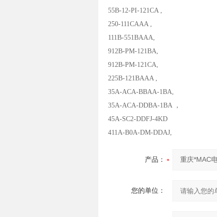
55B-12-PI-121CA ,
250-111CAAA ,
111B-551BAAA,
912B-PM-121BA,
912B-PM-121CA,
225B-121BAAA ,
35A-ACA-BBAA-1BA,
35A-ACA-DDBA-1BA ，
45A-SC2-DDFJ-4KD
411A-B0A-DM-DDAJ,
产品：
您的单位：