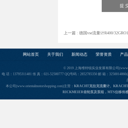
上一篇 :
德国vse流量计R400/32GRO
网站首页
关于我们
新闻动态
荣誉资质
产品
© 2019 上海维特锐实业发展有限公司(www.orie
电 话：13795311481 传 真：021-52500777 QQ号码：2852785350 邮 箱：325
本公司(www.orientalmotorshopping.com)主营：
KRACHT克拉克流量计、KRACH
RICKMEIER齿轮泵及泵组，MTS位移传