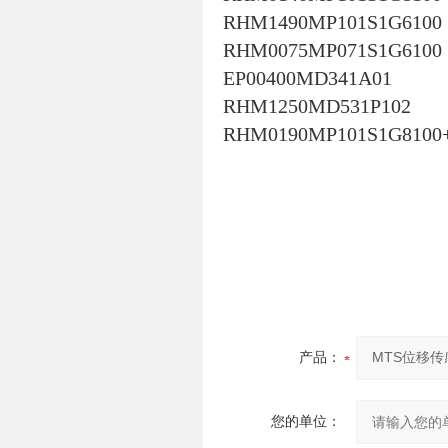
RHM1490MP101S1G6100
RHM0075MP071S1G6100
EP00400MD341A01
RHM1250MD531P102
RHM0190MP101S1G8100+
产品：
您的单位：