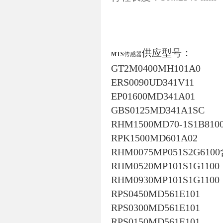
供应型号：
MTS
传感器
GT2M0400MH101A0
ERS0090UD341V11
EP01600MD341A01
GBS0125MD341A1SC
RHM1500MD70-1S1B810
RPK1500MD601A02
RHM0075MP051S2G610
RHM0520MP101S1G1100
RHM0930MP101S1G1100
RPS0450MD561E101
RPS0300MD561E101
RPS0150MD561E101